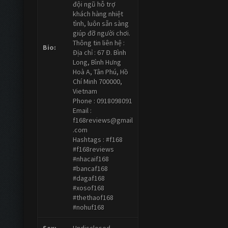
đội ngũ hỗ trợ
khách hàng nhiệt
tình, luôn sẵn sàng
giúp đỡ người chơi.
Thông tin liên hệ :
Bio:
Địa chỉ : 67 Đ. Bình
Long, Bình Hưng
Hoà A, Tân Phú, Hồ
Chí Minh 700000,
Vietnam
Phone : 0918098091
Email :
f168reviews@gmail
.com
Hashtags : #f168
#f168reviews
#nhacaif168
#bancaf168
#dagaf168
#xosof168
#thethaof168
#nohuf168