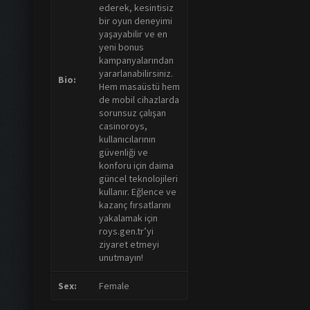
ederek, kesintisiz
bir oyun deneyimi
yaşayabilir ve en
yeni bonus
kampanyalarından
yararlanabilirsiniz.
Bio:
Hem masaüstü hem
de mobil cihazlarda
sorunsuz çalışan
casinoroys,
kullanıcılarının
güvenliği ve
konforu için daima
güncel teknolojileri
kullanır. Eğlence ve
kazanç fırsatlarını
yakalamak için
roys.gen.tr’yi
ziyaret etmeyi
unutmayın!
Sex:
Female