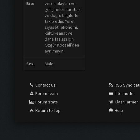
Bio:
veren olayları ve
gelişmeleri tarafsız
ve doğru bilgilerle
takip edin. Yerel
siyaset, ekonomi,
kültür-sanat ve
daha fazlası için
Özgür Kocaeli’den
ayrılmayın.
Sex:
Male
Contact Us
RSS Syndicat
Forum team
Lite mode
Forum stats
ClashFarmer
Return to Top
Help