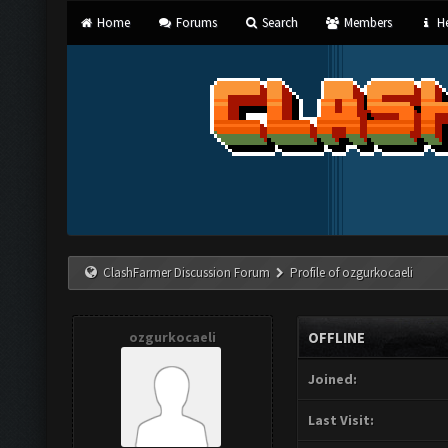
Home
Forums
Search
Members
He
ClashFarmer Discussion Forum
Profile of ozgurkocaeli
ozgurkocaeli
OFFLINE
Joined:
Last Visit: