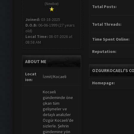
(Newbie)
Total Posts:
Joined:
03-18-2025
Total Threads:
D.O.B:
06-06-1999 (27 years
old)
Local Time:
08-07-2026 at
Time Spent Online:
08:58 AM
Reputation:
ABOUT ME
OZGURKOCAELI'S C
Locat
İzmit/Kocaeli
ion:
Homepage:
Kocaeli
gündeminde öne
çıkan tüm
gelişmeler ve
detaylı analizler
Özgür Kocaeli’de
sizlerle. Şehrin
gündemine yön