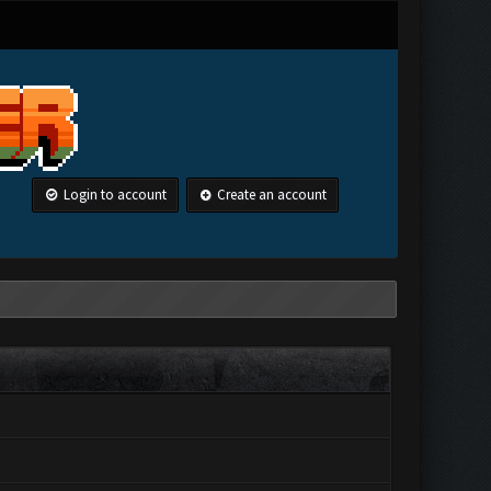
Login to account
Create an account