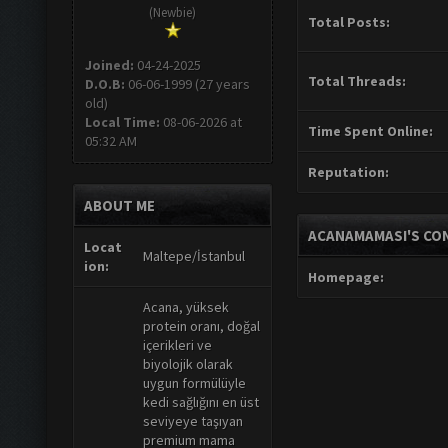
(Newbie)
Total Posts:
Joined:
04-24-2025
Total Threads:
D.O.B:
06-06-1999 (27 years
old)
Local Time:
08-06-2026 at
Time Spent Online:
05:32 AM
Reputation:
ABOUT ME
ACANAMAMASI'S CO
Locat
Maltepe/İstanbul
ion:
Homepage:
Acana, yüksek
protein oranı, doğal
içerikleri ve
biyolojik olarak
uygun formülüyle
kedi sağlığını en üst
seviyeye taşıyan
premium mama