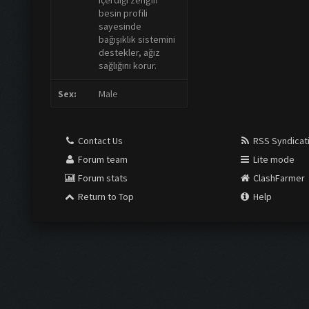
içerdiği zengin
besin profili
sayesinde
bağışıklık sistemini
destekler, ağız
sağlığını korur.
Sex:
Male
Contact Us
RSS Syndicat
Forum team
Lite mode
Forum stats
ClashFarmer
Return to Top
Help