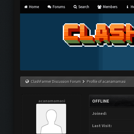
Home
Forums
Search
Members
He
ClashFarmer Discussion Forum
Profile of acanamamasi
acanamamasi
OFFLINE
Joined:
Last Visit: