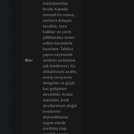
markalarından
biridir. Kanada
menşeli bu mama,
serbest dolaşan
tavuklar, taze
balıklar ve yerel
çiftliklerden temin
edilen besinlerle
hazırlanır. Tahılsız
yapısı sayesinde
Bio:
sindirim sistemine
yük bindirmez; tüy
dökülmesini azaltır,
enerji seviyesini
dengeler ve güçlü
kas gelişimini
destekler. Acana
mamaları, kedi
dostlarımızın doğal
beslenme
alışkanlıklarına
uygun olarak
üretilmiş olup