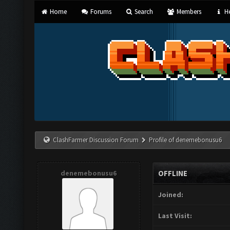
Home
Forums
Search
Members
He
ClashFarmer Discussion Forum
Profile of denemebonusu6
denemebonusu6
OFFLINE
Joined:
Last Visit: