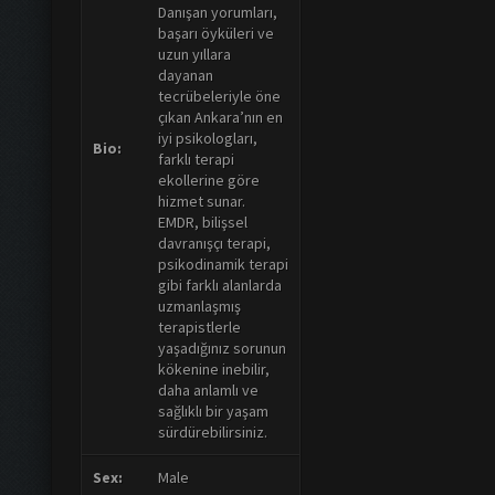
Danışan yorumları,
başarı öyküleri ve
uzun yıllara
dayanan
tecrübeleriyle öne
çıkan Ankara’nın en
iyi psikologları,
Bio:
farklı terapi
ekollerine göre
hizmet sunar.
EMDR, bilişsel
davranışçı terapi,
psikodinamik terapi
gibi farklı alanlarda
uzmanlaşmış
terapistlerle
yaşadığınız sorunun
kökenine inebilir,
daha anlamlı ve
sağlıklı bir yaşam
sürdürebilirsiniz.
Sex:
Male