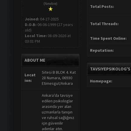
(Newbie)
Total Posts:
Joined:
04-27-2025
Total Threads:
D.O.B:
06-06-1999 (27 years
old)
Local Time:
08-09-2026 at
Time Spent Online:
03:01 PM
Reputation:
ABOUT ME
TAVSIYEPSIKOLOG'S
Sitesi B BLOK 4. Kat
Locat
28 Numara, 06930
ion:
Homepage:
Etimesgut/Ankara
Ankara’da tavsiye
edilen psikologlar
arasında yer alan
uzmanlarla tanışın
ve ruhsal sağlığınız
için güvenilir
adımlar atın.