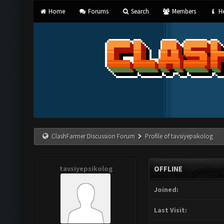
Home
Forums
Search
Members
He
ClashFarmer Discussion Forum
Profile of tavsiyepsikolog
tavsiyepsikolog
OFFLINE
Joined:
Last Visit: