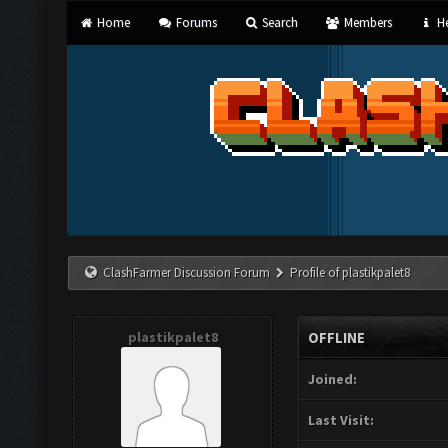
Home
Forums
Search
Members
He
ClashFarmer Discussion Forum
Profile of plastikpalet8
plastikpalet8
OFFLINE
Joined:
Last Visit: