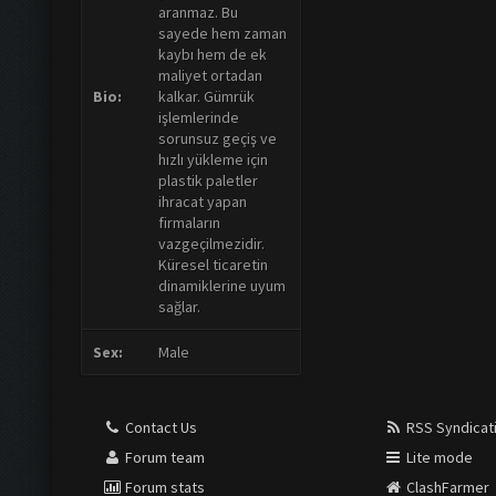
aranmaz. Bu
sayede hem zaman
kaybı hem de ek
maliyet ortadan
Bio:
kalkar. Gümrük
işlemlerinde
sorunsuz geçiş ve
hızlı yükleme için
plastik paletler
ihracat yapan
firmaların
vazgeçilmezidir.
Küresel ticaretin
dinamiklerine uyum
sağlar.
Sex:
Male
Contact Us
RSS Syndicat
Forum team
Lite mode
Forum stats
ClashFarmer