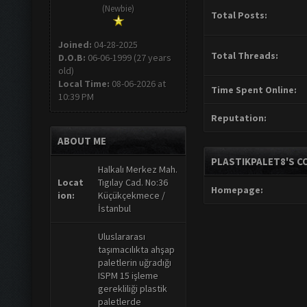
(Newbie)
Total Posts:
Joined:
04-28-2025
Total Threads:
D.O.B:
06-06-1999 (27 years
old)
Local Time:
08-06-2026 at
Time Spent Online:
10:39 PM
Reputation:
ABOUT ME
PLASTIKPALET8'S C
Halkalı Merkez Mah.
Locat
Tıgılay Cad. No:36
Homepage:
ion:
Küçükçekmece /
İstanbul
Uluslararası
taşımacılıkta ahşap
paletlerin uğradığı
ISPM 15 işleme
gerekliliği plastik
paletlerde