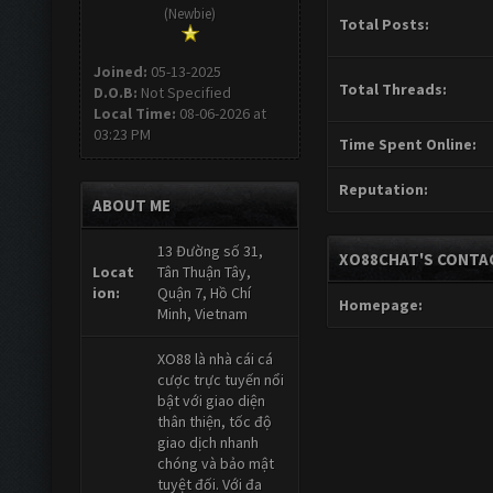
(Newbie)
Total Posts:
Joined:
05-13-2025
Total Threads:
D.O.B:
Not Specified
Local Time:
08-06-2026 at
03:23 PM
Time Spent Online:
Reputation:
ABOUT ME
13 Đường số 31,
XO88CHAT'S CONTA
Locat
Tân Thuận Tây,
ion:
Quận 7, Hồ Chí
Homepage:
Minh, Vietnam
XO88 là nhà cái cá
cược trực tuyến nổi
bật với giao diện
thân thiện, tốc độ
giao dịch nhanh
chóng và bảo mật
tuyệt đối. Với đa