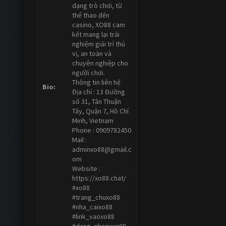
dạng trò chơi, từ
thể thao đến
casino, XO88 cam
kết mang lại trải
nghiệm giải trí thú
vị, an toàn và
chuyên nghiệp cho
người chơi.
Thông tin liên hệ
Bio:
Địa chỉ : 13 Đường
số 31, Tân Thuận
Tây, Quận 7, Hồ Chí
Minh, Vietnam
Phone : 0909782450
Mail :
adminxo88@gmail.c
om
Website :
https://xo88.chat/
#xo88
#trang_chuxo88
#nha_caixo88
#link_vaoxo88