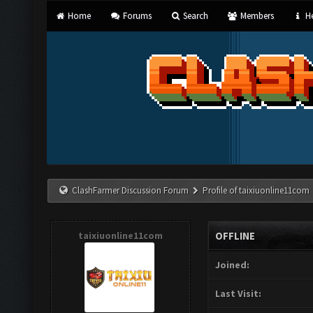
Home
Forums
Search
Members
He
ClashFarmer Discussion Forum
Profile of taixiuonline11com
taixiuonline11com
OFFLINE
Joined:
Last Visit: