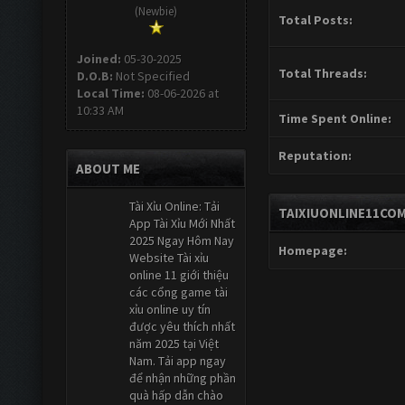
(Newbie)
Total Posts:
Joined:
05-30-2025
Total Threads:
D.O.B:
Not Specified
Local Time:
08-06-2026 at
10:33 AM
Time Spent Online:
Reputation:
ABOUT ME
Tài Xỉu Online: Tải
TAIXIUONLINE11COM
App Tài Xỉu Mới Nhất
2025 Ngay Hôm Nay
Homepage:
Website Tài xỉu
online 11 giới thiệu
các cổng game tài
xỉu online uy tín
được yêu thích nhất
năm 2025 tại Việt
Nam. Tải app ngay
để nhận những phần
quà hấp dẫn chào