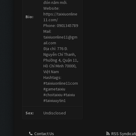
đón năm mới.
Website:
https://taixiuonline
Bio:
11.com/
Phone: 0901345789
Mail:
taixiuonline11@gm
ail.com
Địa chỉ: 776 Đ.
Nguyễn Chí Thanh,
Phường 4, Quận 11,
Hồ Chí Minh 70000,
Việt Nam
Hashtags:
#taixiuonline11com
#gametaixiu
#choitaixiu #taixiu
#taixiuuytin1
Sex:
Undisclosed
Contact Us
RSS Syndicat