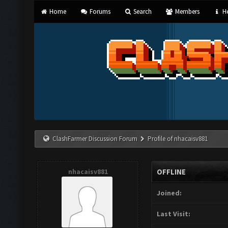
Home
Forums
Search
Members
He
ClashFarmer Discussion Forum
Profile of nhacaisv881
nhacaisv881
OFFLINE
Joined:
Last Visit: