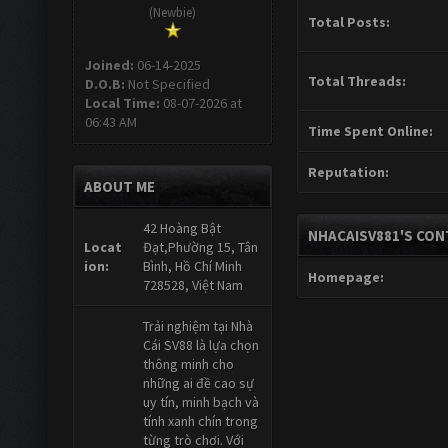
(Newbie)
Total Posts:
Joined:
06-14-2025
Total Threads:
D.O.B:
Not Specified
Local Time:
08-07-2026 at
06:43 AM
Time Spent Online:
Reputation:
ABOUT ME
42 Hoàng Bật
NHACAISV881'S CON
Locat
Đạt,Phường 15, Tân
ion:
Bình, Hồ Chí Minh
Homepage:
728528, Việt Nam
Trải nghiệm tại Nhà
Cái SV88 là lựa chọn
thông minh cho
những ai đề cao sự
uy tín, minh bạch và
tính xanh chín trong
từng trò chơi. Với