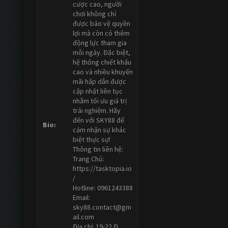
cược cao, người
chơi không chỉ
được bảo vệ quyền
lợi mà còn có thêm
động lực tham gia
mỗi ngày. Đặc biệt,
hệ thống chiết khấu
cao và nhiều khuyến
mãi hấp dẫn được
cập nhật liên tục
nhằm tối ưu giá trị
trải nghiệm. Hãy
đến với SKY88 để
Bio:
cảm nhận sự khác
biệt thực sự!
Thông tin liên hệ:
Trang Chủ:
https://tasktopia.io
/
Hotline: 0961243388
Email:
sky88.contact@gm
ail.com
Địa chỉ: 19-22 Đ.