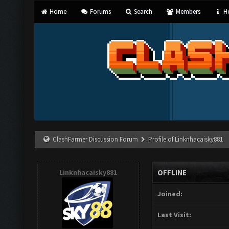
Home
Forums
Search
Members
He
ClashFarmer Discussion Forum
Profile of Linknhacaisky881
Linknhacaisky881
OFFLINE
Joined:
Last Visit: