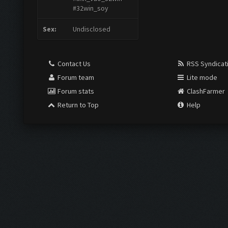
#32win_soy
Sex:
Undisclosed
Contact Us
RSS Syndicat
Forum team
Lite mode
Forum stats
ClashFarmer
Return to Top
Help