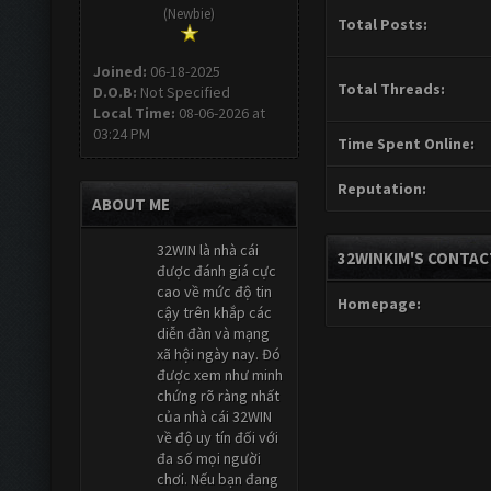
(Newbie)
Total Posts:
Joined:
06-18-2025
Total Threads:
D.O.B:
Not Specified
Local Time:
08-06-2026 at
03:24 PM
Time Spent Online:
Reputation:
ABOUT ME
32WIN là nhà cái
32WINKIM'S CONTAC
được đánh giá cực
cao về mức độ tin
Homepage:
cậy trên khắp các
diễn đàn và mạng
xã hội ngày nay. Đó
được xem như minh
chứng rõ ràng nhất
của nhà cái 32WIN
về độ uy tín đối với
đa số mọi người
chơi. Nếu bạn đang