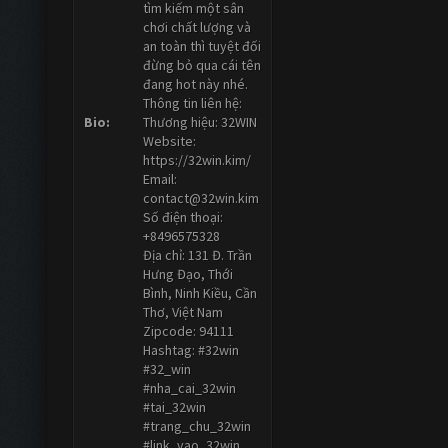
tìm kiếm một sân
chơi chất lượng và
an toàn thì tuyệt đối
đừng bỏ qua cái tên
đang hot này nhé.
Thông tin liên hệ:
Bio:
Thương hiệu: 32WIN
Website:
https://32win.kim/
Email:
contact@32win.kim
Số điện thoại:
+8496575328
Địa chỉ: 131 Đ. Trần
Hưng Đạo, Thới
Bình, Ninh Kiều, Cần
Thơ, Việt Nam
Zipcode: 94111
Hashtag: #32win
#32_win
#nha_cai_32win
#tai_32win
#trang_chu_32win
#link_vao_32win