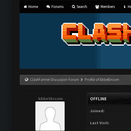
Home
Forums
Search
Members
He
ClashFarmer Discussion Forum
Profile of kbbetbrcom
kbbetbrcom
OFFLINE
Joined:
Last Visit: