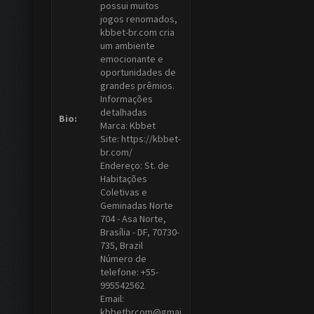
possui muitos
jogos renomados,
kbbet-br.com cria
um ambiente
emocionante e
oportunidades de
grandes prêmios.
Informações
detalhadas
Bio:
Marca: Kbbet
Site: https://kbbet-
br.com/
Endereço: St. de
Habitações
Coletivas e
Geminadas Norte
704 - Asa Norte,
Brasília - DF, 70730-
735, Brazil
Número de
telefone: +55-
995542562
Email:
kbbetbrcom@gmai