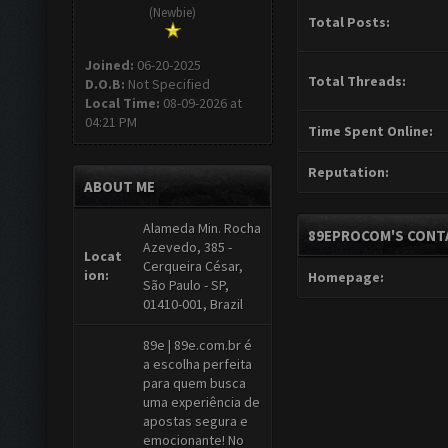
(Newbie)
Total Posts:
Joined:
06-20-2025
Total Threads:
D.O.B:
Not Specified
Local Time:
08-09-2026 at
04:21 PM
Time Spent Online:
Reputation:
ABOUT ME
Alameda Min. Rocha
89EPROCOM'S CONT
Azevedo, 385 -
Locat
Cerqueira César,
ion:
Homepage:
São Paulo - SP,
01410-001, Brazil
89e | 89e.com.br é
a escolha perfeita
para quem busca
uma experiência de
apostas segura e
emocionante! No