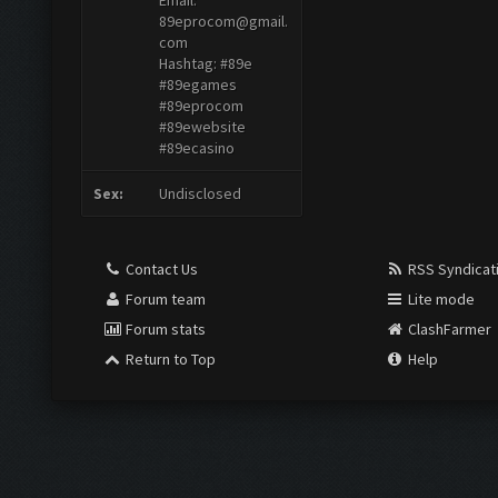
Email:
89eprocom@gmail.
com
Hashtag: #89e
#89egames
#89eprocom
#89ewebsite
#89ecasino
Sex:
Undisclosed
Contact Us
RSS Syndicat
Forum team
Lite mode
Forum stats
ClashFarmer
Return to Top
Help