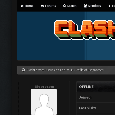
Home
Forums
Search
Members
He
ClashFarmer Discussion Forum
Profile of 89eprocom
89eprocom
OFFLINE
Joined:
Last Visit: