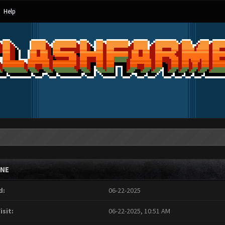
Help
INE
d:
06-22-2025
isit:
06-22-2025, 10:51 AM