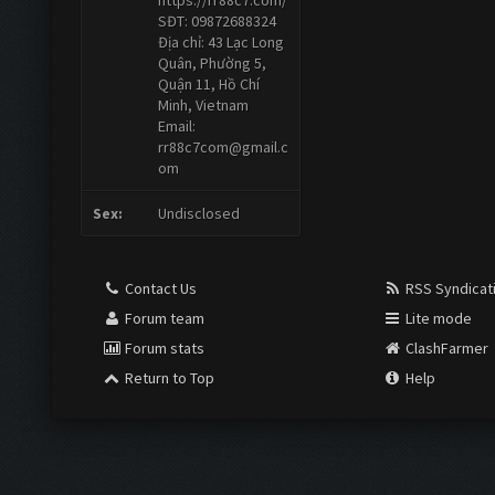
https://rr88c7.com/
SĐT: 09872688324
Địa chỉ: 43 Lạc Long
Quân, Phường 5,
Quận 11, Hồ Chí
Minh, Vietnam
Email:
rr88c7com@gmail.c
om
Sex:
Undisclosed
Contact Us
RSS Syndicat
Forum team
Lite mode
Forum stats
ClashFarmer
Return to Top
Help