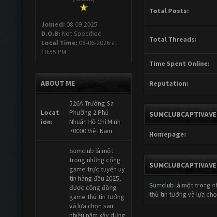
Total Posts:
Joined:
08-09-2025
D.O.B:
Not Specified
Total Threads:
Local Time:
08-06-2026 at
10:55 PM
Time Spent Online:
ABOUT ME
Reputation:
526A Trường Sa
Locat
Phường 2 Phú
SUMCLUBCAPTIVAVE
ion:
Nhuận Hồ Chí Minh
70000 Việt Nam
Homepage:
Sumclub là một
trong những cổng
SUMCLUBCAPTIVAVE
game trực tuyến uy
tín hàng đầu 2025,
Sumclub
là một trong 
được cộng đồng
thủ tin tưởng và lựa ch
game thủ tin tưởng
và lựa chọn sau
nhiều năm xây dựng