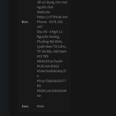
dễ sử dụng cho mọi
người chơi.
Website:
https://cf789.uk.net
Bio:
Phone : 0378 292
347
Địa chỉ : 4 Ngõ 11
Nguyễn Hoàng,
Phường Mỹ Đình,
Quận Nam Từ Liêm,
TP. Hà Nội, Việt Nam
#CF789
#ĐáGàTrựcTuyến
#CáCượcĐáGà
#SânChơiĐáGàUyTí
n
#TrựcTiếpĐáGàCF7
89
#ĐặtCượcĐáGàOnli
ne
Sex:
Male