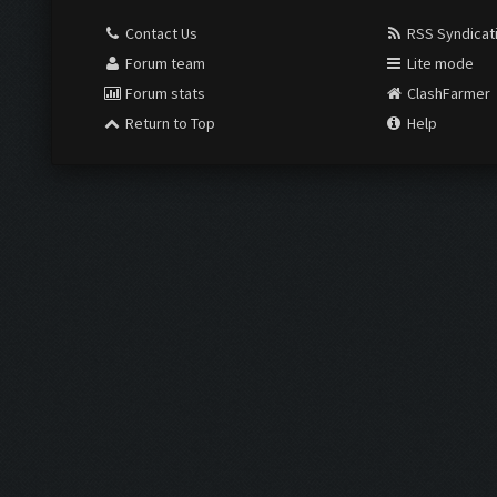
Contact Us
RSS Syndicat
Forum team
Lite mode
Forum stats
ClashFarmer
Return to Top
Help