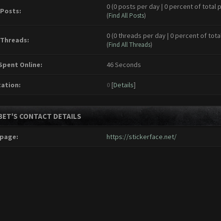
0 (0 posts per day | 0 percent of total 
 Posts:
(
Find All Posts
)
0 (0 threads per day | 0 percent of tota
 Threads:
(
Find All Threads
)
Spent Online:
46 Seconds
ation:
0
[
Details
]
BET'S CONTACT DETAILS
page:
https://stickerface.net/