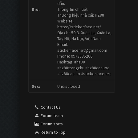
dẫn.
Bio:
Thông tin chi tiết:
Thương hiệu nhà cái: HZ88
Website:
https://stickerface.net/
Địa chỉ: 59 Đ. Xuân La, Xuân La,
Tây Hồ, Hà Nội, Việt Nam
Email:
stickerfacenet@gmail.com
Phone: 0973885206
Hashtag: #hz88
#hz88trangchu #hz88cacuoc
#hz88casino #stickerfacenet
Sex:
Undisclosed
Contact Us
Forum team
Forum stats
Return to Top