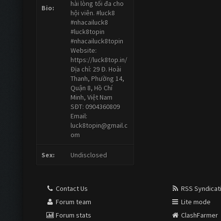
hài lòng tối đa cho
Bio:
hội viên. #luck8
#nhacailuck8
#luck8topin
#nhacailuck8topin
Website:
https://luck8top.in/
Địa chỉ: 29 Đ. Hoài
Thanh, Phường 14,
Quận 8, Hồ Chí
Minh, Việt Nam
SĐT: 0904360809
Email:
luck8topin@gmail.c
om
Sex:
Undisclosed
Contact Us
RSS Syndicat
Forum team
Lite mode
Forum stats
ClashFarmer