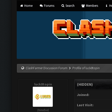
Home
Forums
Search
Members
He
ClashFarmer Discussion Forum
Profile of luck8topin
luck8topin
(HIDDEN)
Joined:
Last Visit:
(Newbie)