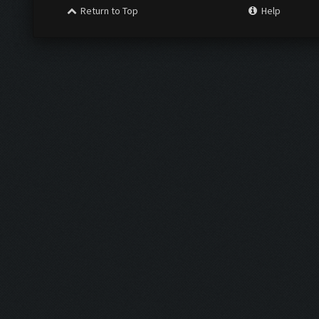
Return to Top
Help