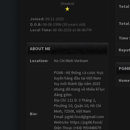
(Newbie)
Total
Joined:
09-11-2025
Total
D.O.B:
06-08-1996 (30 years old)
Local Time:
08-06-2026 at 08:46 PM
Time 
ABOUT ME
Reput
Location:
Ho Chi Minh Vietnam
PG66
PG66 - Hệ thống cá cược trực
tuyến hàng đầu tại Việt Nam
Home
tuy mới thành lập năm 2025
nhưng đã mang về nhiều kĩ lục
đáng gờm.
Địa Chỉ: 121 Đ. 3 Tháng 2,
Phường 10, Quận 10, Hồ Chí
Minh, 72508, Việt Nam
Bio:
Email:
pg66.food@gmail.com
Website: https://pg66.food/
Điện Thoại: (+84) 993448679