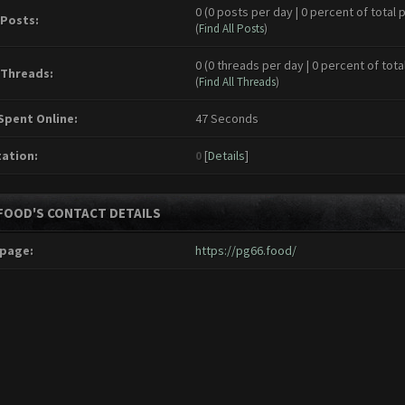
0 (0 posts per day | 0 percent of total 
 Posts:
(
Find All Posts
)
0 (0 threads per day | 0 percent of tota
 Threads:
(
Find All Threads
)
Spent Online:
47 Seconds
ation:
0
[
Details
]
FOOD'S CONTACT DETAILS
page:
https://pg66.food/