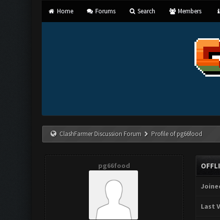
Home
Forums
Search
Members
ClashFarmer Discussion Forum
Profile of pg66food
pg66food
OFFL
Joine
Last V