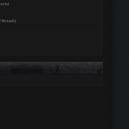
posts)
l threads)