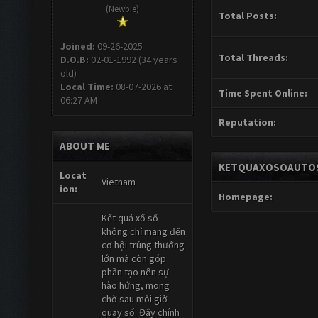
(Newbie)
Total Posts:
Joined:
09-26-2025
Total Threads:
D.O.B:
02-01-1992 (34 years
old)
Local Time:
08-07-2026 at
Time Spent Online:
06:27 AM
Reputation:
ABOUT ME
KETQUAXOSOAUTOS'
Locat
Vietnam
ion:
Homepage:
Kết quả xổ số
không chỉ mang đến
cơ hội trúng thưởng
lớn mà còn góp
phần tạo nên sự
hào hứng, mong
chờ sau mỗi giờ
quay số. Đây chính