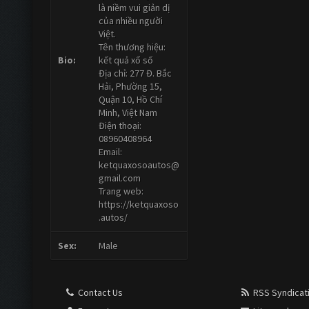
là niềm vui giản dị
của nhiều người
Việt.
Tên thương hiệu:
Bio:
kết quả xổ số
Địa chỉ: 277 Đ. Bắc
Hải, Phường 15,
Quận 10, Hồ Chí
Minh, Việt Nam
Điện thoại:
08960408964
Email:
ketquaxosoautos@
gmail.com
Trang web:
https://ketquaxoso
.autos/
Sex:
Male
Contact Us
RSS Syndicat