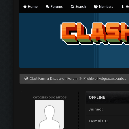
Home
Forums
Search
Members
He
ClashFarmer Discussion Forum
Profile of ketquaxosoautos
ketquaxosoautos
OFFLINE
Joined:
Last Visit: