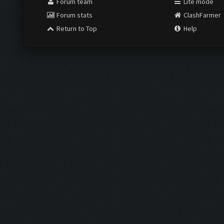
Forum team
Lite mode
Forum stats
ClashFarmer
Return to Top
Help