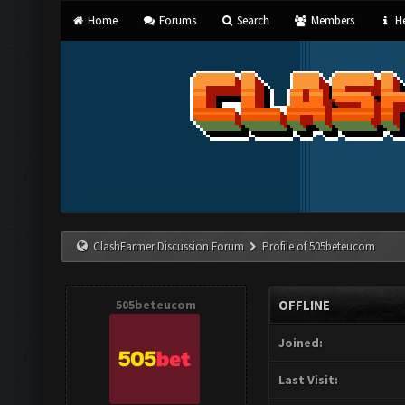
Home
Forums
Search
Members
He
ClashFarmer Discussion Forum
Profile of 505beteucom
505beteucom
OFFLINE
Joined:
Last Visit: