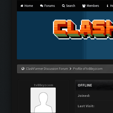
Home
Forums
Search
Members
He
ClashFarmer Discussion Forum
Profile of tv88xyzcom
tv88xyzcom
OFFLINE
Joined:
Last Visit: