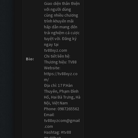
Giao diện thân thiện
với người dùng
cùng nhiều chương
trình khuyến mãi
hấp dẫn mang đến
trải nghiệm cá cược
tuyệt vời. Đăng ký
ngay tại
tv88xyz.com
Chi tiết liên hệ:
Bio:
Thương hiệu: TV88
Website:
https://tv88xyz.co
m/
Địa chỉ: 17 P.Hàn
Thuyên, Phạm Đình
Hổ, Hai Bà Trưng, Hà
Nội, Việt Nam
Phone: 0987265562
Email:
tv88xyzcom@gmail
.com
Hashtag: #tv88