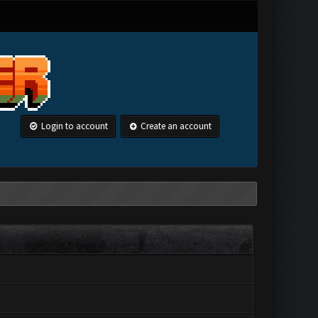
Login to account
Create an account