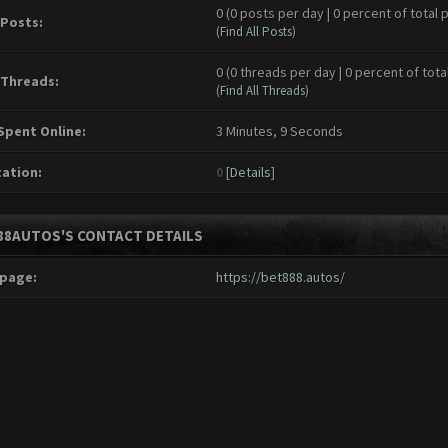
0 (0 posts per day | 0 percent of total 
 Posts:
(
Find All Posts
)
0 (0 threads per day | 0 percent of tota
 Threads:
(
Find All Threads
)
Spent Online:
3 Minutes, 9 Seconds
ation:
0
[
Details
]
88AUTOS'S CONTACT DETAILS
page:
https://bet888.autos/