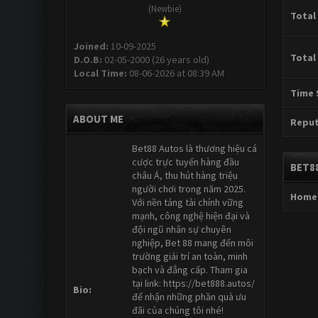
(Newbie)
Total
Joined:
10-09-2025
Total
D.O.B:
02-05-2000 (26 years old)
Local Time:
08-06-2026 at 08:39 AM
Time 
ABOUT ME
Reput
Bet88 Autos là thương hiệu cá
cược trực tuyến hàng đầu
BET8
châu Á, thu hút hàng triệu
người chơi trong năm 2025.
Home
Với nền tảng tài chính vững
mạnh, công nghệ hiện đại và
đội ngũ nhân sự chuyên
nghiệp, Bet 88 mang đến môi
trường giải trí an toàn, minh
bạch và đẳng cấp. Tham gia
tại link: https://bet888.autos/
Bio:
để nhận những phần quà ưu
đãi của chúng tôi nhé!