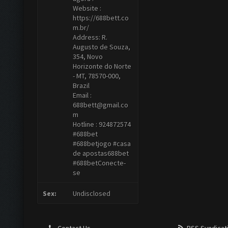
Website :
https://688bett.co
m.br/
Address: R.
Augusto de Souza,
354, Novo
Horizonte do Norte
- MT, 78570-000,
Brazil
Email :
688bett@gmail.co
m
Hotline : 924872574
#688bet
#688betjogo #casa
de apostas688bet
#688betConecte-
se
Sex:
Undisclosed