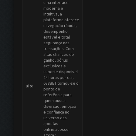
uma interface
moderna e
intuitiva, a
plataforma oferece
navegação rápida,
desempenho
estável e total
segurança nas
transações. Com
altas chances de
ganho, bônus
exclusivos e
suporte disponível
24 horas por dia,
688BET tornou-se o
Bio:
ponto de
referência para
quem busca
diversão, emoção
e confiança no
universo das
apostas
online.acesse
agora :