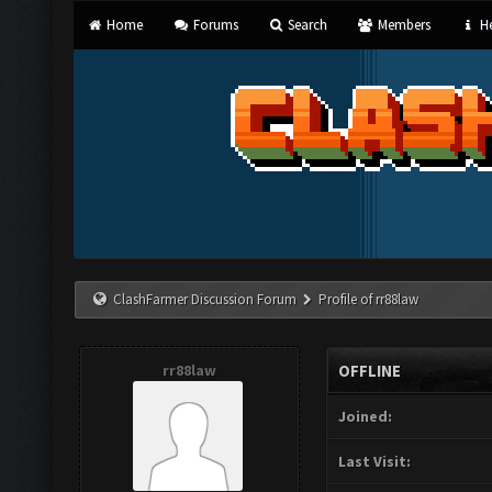
Home
Forums
Search
Members
He
ClashFarmer Discussion Forum
Profile of rr88law
rr88law
OFFLINE
Joined:
Last Visit: