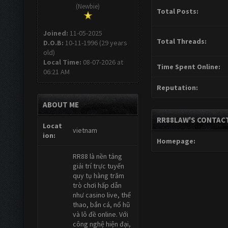
(Newbie)
Total Posts:
Joined:
11-05-2025
Total Threads:
D.O.B:
10-11-1996 (29 years
old)
Local Time:
08-07-2026 at
Time Spent Online:
06:21 AM
Reputation:
ABOUT ME
RR88LAW'S CONTACT
Locat
vietnam
ion:
Homepage:
RR88 là nền tảng
giải trí trực tuyến
quy tụ hàng trăm
trò chơi hấp dẫn
như casino live, thể
thao, bắn cá, nổ hũ
và lô đề online. Với
công nghệ hiện đại,