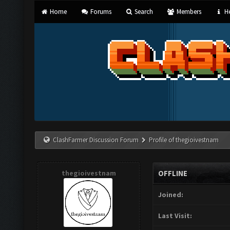
Home
Forums
Search
Members
He
ClashFarmer Discussion Forum
Profile of thegioivestnam
thegioivestnam
OFFLINE
Joined:
Last Visit: