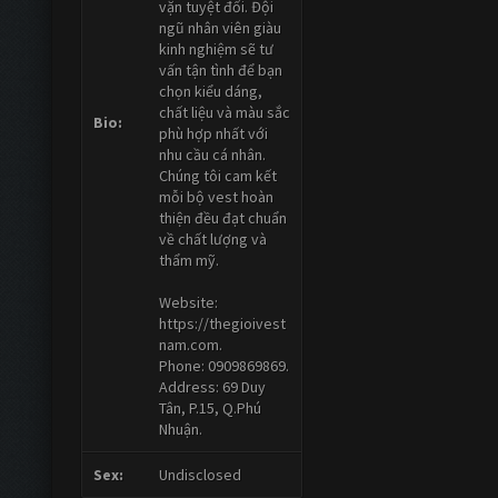
vặn tuyệt đối. Đội
ngũ nhân viên giàu
kinh nghiệm sẽ tư
vấn tận tình để bạn
chọn kiểu dáng,
chất liệu và màu sắc
Bio:
phù hợp nhất với
nhu cầu cá nhân.
Chúng tôi cam kết
mỗi bộ vest hoàn
thiện đều đạt chuẩn
về chất lượng và
thẩm mỹ.
Website:
https://thegioivest
nam.com.
Phone: 0909869869.
Address: 69 Duy
Tân, P.15, Q.Phú
Nhuận.
Sex:
Undisclosed