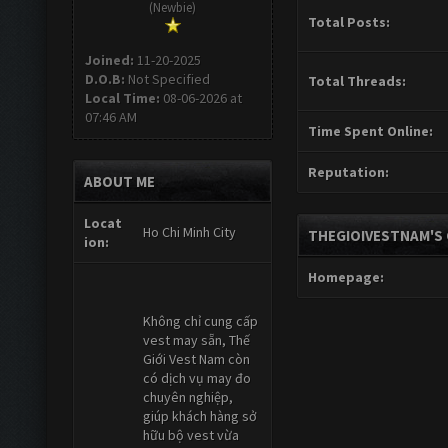
(Newbie)
Total Posts:
Joined:
11-20-2025
D.O.B:
Not Specified
Total Threads:
Local Time:
08-06-2026 at
07:46 AM
Time Spent Online:
Reputation:
ABOUT ME
Locat
Ho Chi Minh City
THEGIOIVESTNAM'S
ion:
Homepage:
Không chỉ cung cấp
vest may sẵn, Thế
Giới Vest Nam còn
có dịch vụ may đo
chuyên nghiệp,
giúp khách hàng sở
hữu bộ vest vừa