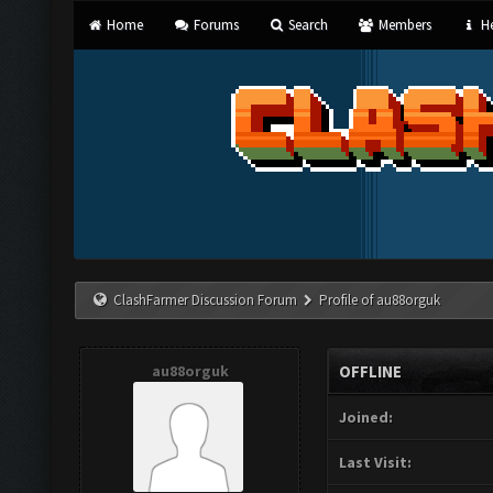
Home
Forums
Search
Members
He
ClashFarmer Discussion Forum
Profile of au88orguk
au88orguk
OFFLINE
Joined:
Last Visit: