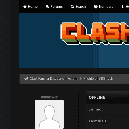
Home
Forums
Search
Members
He
ClashFarmer Discussion Forum
Profile of 8888ftech
8888ftech
OFFLINE
Joined:
Last Visit: