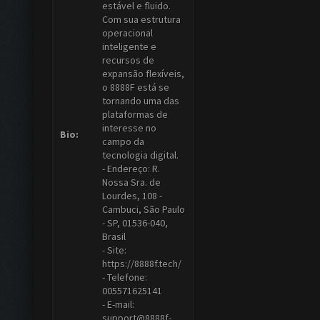
estável e fluido.
Com sua estrutura
operacional
inteligente e
recursos de
expansão flexíveis,
o 8888F está se
tornando uma das
plataformas de
interesse no
Bio:
campo da
tecnologia digital.
- Endereço: R.
Nossa Sra. de
Lourdes, 108 -
Cambuci, São Paulo
- SP, 01536-040,
Brasil
- Site:
https://8888f.tech/
- Telefone:
005571625141
- E-mail:
support@8888f-