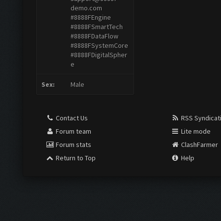
demo.com
#8888FEngine
#8888FSmartTech
#8888FDataFlow
#8888FSystemCore
#8888FDigitalSpher
e
Sex:
Male
Contact Us
RSS Syndicat
Forum team
Lite mode
Forum stats
ClashFarmer
Return to Top
Help