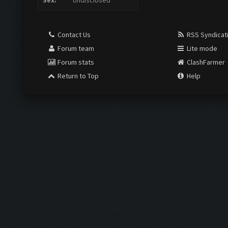
Sex:
Undisclosed
Contact Us
RSS Syndicat
Forum team
Lite mode
Forum stats
ClashFarmer
Return to Top
Help