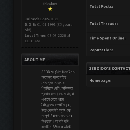
(Newbie)
Total Posts:
Joined:
12-05-2025
Total Threads:
D.O.B:
01-01-1991 (35 years
old)
Local Time:
08-08-2026 at
Time Spent Online:
11:05 AM
Reputation:
ABOUT ME
33BDIOO'S CONTACT
33BD আধুনিক ডিজাইন ও
অত্যন্ত দ্রুতগতির
Homepage:
গেমপ্লের সমন্বয়ে
প্রিমিয়াম বেটিং অভিজ্ঞতা
প্রদান করে। খেলোয়াড়রা
এখানে পেতে পারে
বৈচিত্র্যময় স্পোর্টস বুক,
উচ্চ-পেআউট স্লট এবং
সম্পূর্ণ নিরাপদ লেনদেনের
নিশ্চয়তা। আপনি যদি
একটি গতিশীল ও এলিট