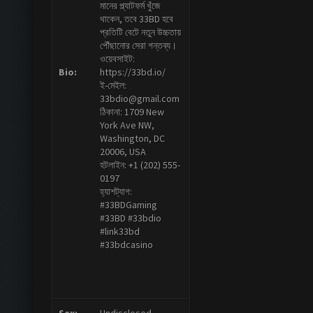
মানের প্ল্যাটফর্ম খুঁজে
থাকেন, তবে 33BD হবে
প্রতিটি বেটে নতুন উচ্চতায়
পৌঁছানোর সেরা গন্তব্য।
ওয়েবসাইট:
Bio:
https://33bd.io/
ই-মেইল:
33bdio@gmail.com
ঠিকানা: 1709 New
York Ave NW,
Washington, DC
20006, USA
হটলাইন: +1 (202) 555-
0197
হ্যাশট্যাগ:
#33BDGaming
#33BD #33bdio
#link33bd
#33bdcasino