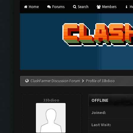
Home
Forums
Search
Members
He
ClashFarmer Discussion Forum
Profile of 33bdioo
33bdioo
OFFLINE
Joined:
Last Visit: