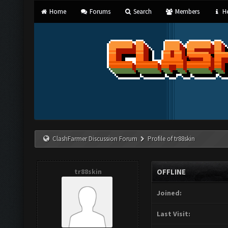
Home
Forums
Search
Members
He
ClashFarmer Discussion Forum
Profile of tr88skin
tr88skin
OFFLINE
Joined:
Last Visit: