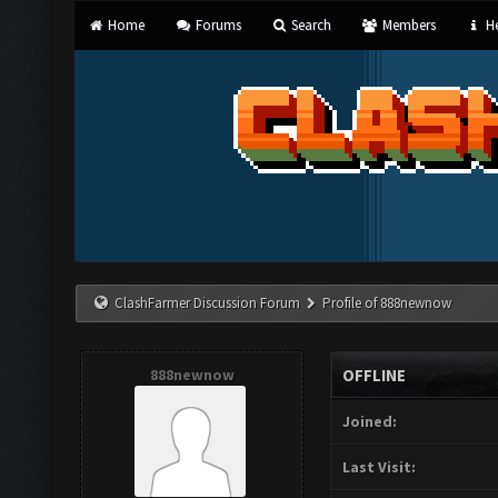
Home
Forums
Search
Members
He
ClashFarmer Discussion Forum
Profile of 888newnow
888newnow
OFFLINE
Joined:
Last Visit: