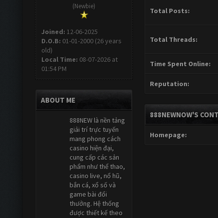
(Newbie)
Total Posts:
Joined:
12-06-2025
Total Threads:
D.O.B:
01-01-2000 (26 years
old)
Local Time:
08-07-2026 at
Time Spent Online:
01:54 PM
Reputation:
ABOUT ME
888NEWNOW'S CONT
888NEW là nền tảng
giải trí trực tuyến
Homepage:
mang phong cách
casino hiện đại,
cung cấp các sản
phẩm như thể thao,
casino live, nổ hũ,
bắn cá, xổ số và
game bài đổi
thưởng. Hệ thống
được thiết kế theo