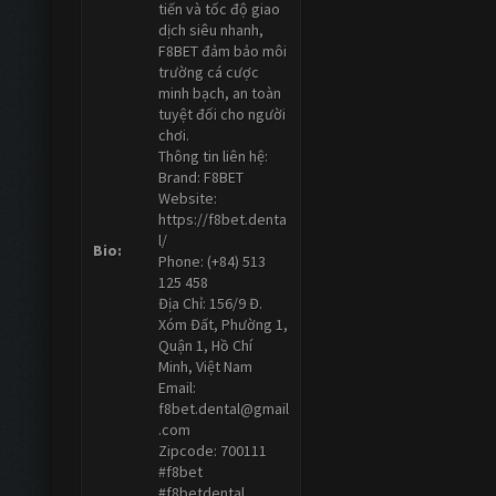
tiến và tốc độ giao
dịch siêu nhanh,
F8BET đảm bảo môi
trường cá cược
minh bạch, an toàn
tuyệt đối cho người
chơi.
Thông tin liên hệ:
Brand: F8BET
Website:
https://f8bet.denta
l/
Bio:
Phone: (+84) 513
125 458
Địa Chỉ: 156/9 Đ.
Xóm Đất, Phường 1,
Quận 1, Hồ Chí
Minh, Việt Nam
Email:
f8bet.dental@gmail
.com
Zipcode: 700111
#f8bet
#f8betdental