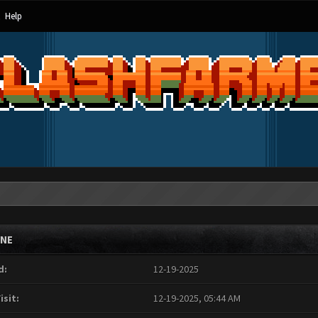
Help
INE
d:
12-19-2025
isit:
12-19-2025, 05:44 AM