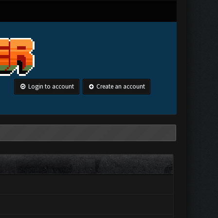
Login to account
Create an account