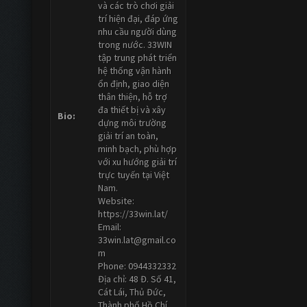
và các trò chơi giải
trí hiện đại, đáp ứng
nhu cầu người dùng
trong nước. 33WIN
tập trung phát triển
hệ thống vận hành
ổn định, giao diện
thân thiện, hỗ trợ
đa thiết bị và xây
Bio:
dựng môi trường
giải trí an toàn,
minh bạch, phù hợp
với xu hướng giải trí
trực tuyến tại Việt
Nam.
Website:
https://33win.lat/
Email:
33win.lat@gmail.co
m
Phone: 0944332332
Địa chỉ: 48 Đ. Số 41,
Cát Lái, Thủ Đức,
Thành phố Hồ Chí