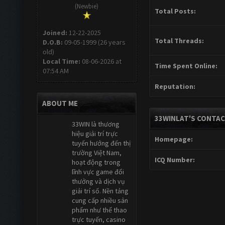
(Newbie)
Total Posts:
Joined:
12-22-2025
Total Threads:
D.O.B:
09-05-1999 (26 years
old)
Local Time:
08-06-2026 at
Time Spent Online:
07:54 AM
Reputation:
ABOUT ME
33WINLAT'S CONTAC
33WIN là thương
hiệu giải trí trực
Homepage:
tuyến hướng đến thị
trường Việt Nam,
ICQ Number:
hoạt động trong
lĩnh vực game đổi
thưởng và dịch vụ
giải trí số. Nền tảng
cung cấp nhiều sản
phẩm như thể thao
trực tuyến, casino