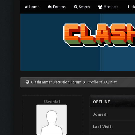
Home
Forums
Search
Members
He
ClashFarmer Discussion Forum
Profile of 33winlat
33winlat
OFFLINE
Joined:
Last Visit: