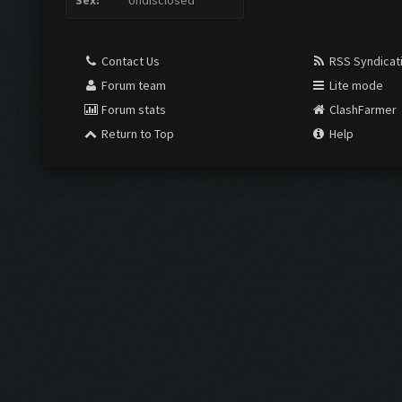
Sex:
Undisclosed
Contact Us
RSS Syndicat
Forum team
Lite mode
Forum stats
ClashFarmer
Return to Top
Help