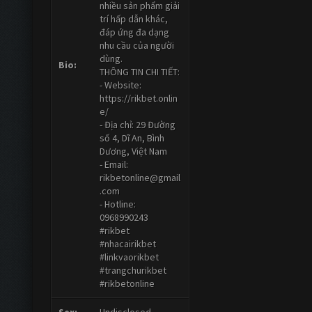
nhiều sản phẩm giải
trí hấp dẫn khác,
đáp ứng đa dạng
nhu cầu của người
dùng.
Bio:
THÔNG TIN CHI TIẾT:
- Website:
https://rikbet.onlin
e/
- Địa chỉ: 29 Đường
số 4, Dĩ An, Bình
Dương, Việt Nam
- Email:
rikbetonline@gmail
.com
- Hotline:
0968990243
#rikbet
#nhacairikbet
#linkvaorikbet
#trangchurikbet
#rikbetonline