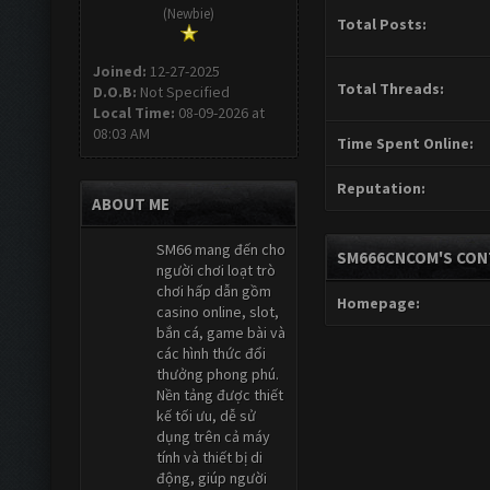
(Newbie)
Total Posts:
Joined:
12-27-2025
Total Threads:
D.O.B:
Not Specified
Local Time:
08-09-2026 at
08:03 AM
Time Spent Online:
Reputation:
ABOUT ME
SM66 mang đến cho
SM666CNCOM'S CON
người chơi loạt trò
chơi hấp dẫn gồm
Homepage:
casino online, slot,
bắn cá, game bài và
các hình thức đổi
thưởng phong phú.
Nền tảng được thiết
kế tối ưu, dễ sử
dụng trên cả máy
tính và thiết bị di
động, giúp người