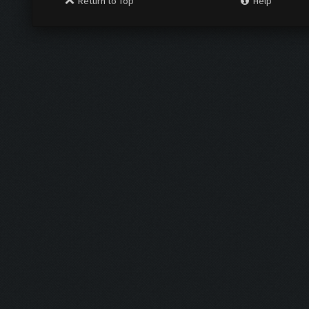
Return to Top
Help