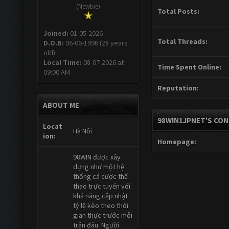
(Newbie)
Total Posts:
Joined:
01-05-2026
Total Threads:
D.O.B:
06-06-1998 (28 years
old)
Local Time:
08-07-2026 at
Time Spent Online:
09:00 AM
Reputation:
ABOUT ME
98WIN1JPNET'S CON
Locat
Hà Nôi
ion:
Homepage:
98WIN được xây
dựng như một hệ
thống cá cược thể
thao trực tuyến với
khả năng cập nhật
tỷ lệ kèo theo thời
gian thực trước mỗi
trận đấu. Người