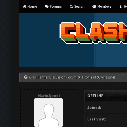
Home
Forums
Search
Members
He
ClashFarmer Discussion Forum
Profile of 98win1jpnet
98win1jpnet
OFFLINE
Joined:
Last Visit: