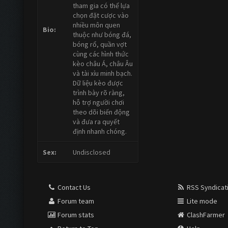
tham gia có thể lựa
chọn đặt cược vào
nhiều môn quen
Bio:
thuộc như bóng đá,
bóng rổ, quần vợt
cùng các hình thức
kèo châu Á, châu Âu
và tài xỉu minh bạch.
Dữ liệu kèo được
trình bày rõ ràng,
hỗ trợ người chơi
theo dõi biến động
và đưa ra quyết
định nhanh chóng.
Sex:
Undisclosed
Contact Us
RSS Syndicat
Forum team
Lite mode
Forum stats
ClashFarmer