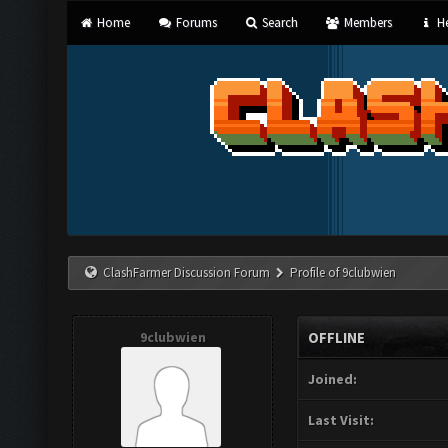
Home
Forums
Search
Members
He
ClashFarmer Discussion Forum
Profile of 9clubwien
9clubwien
OFFLINE
Joined:
Last Visit: