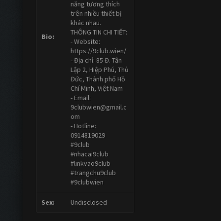
năng tương thích
trên nhiều thiết bị
khác nhau.
THÔNG TIN CHI TIẾT:
Bio:
- Website:
https://9club.wien/
- Địa chỉ: 85 Đ. Tân
Lập 2, Hiệp Phú, Thủ
Đức, Thành phố Hồ
Chí Minh, Việt Nam
- Email:
9clubwien@gmail.c
om
- Hotline:
0914819029
#9club
#nhacai9club
#linkvao9club
#trangchu9club
#9clubwien
Sex:
Undisclosed