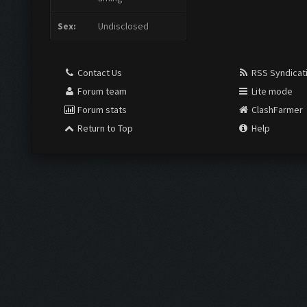
Sex:
Undisclosed
Contact Us
RSS Syndicat
Forum team
Lite mode
Forum stats
ClashFarmer
Return to Top
Help