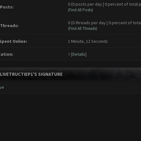
0 (0 posts per day | 0 percent of total 
 Posts:
(
Find All Posts
)
0 (0 threads per day | 0 percent of tota
 Threads:
(
Find All Threads
)
Spent Online:
1 Minute, 12 Seconds
ation:
0
[
Details
]
LIVETRUCTIEP1'S SIGNATURE
ve