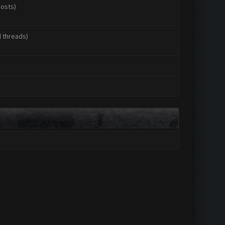
posts)
l threads)