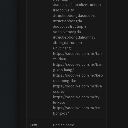
#socolive #socolivetructiep
#socolive tv
#tructiepbongdasocolive
#tructiepbongda
#socolivetructiep #
socolivebongda
#tructiepbongdahomnay
#bongdatructiep
Chức năng:
https://socolive.com.mx/lich-
thi-dau/
https://socolive.com.mx/ban
g-xep-hang/
https://socolive.com.mx/ket-
qua-bong-da/
https://socolive.com.mx/live
score/
https://socolive.com.mx/ty-
le-keo/
https://socolive.com.mx/tin-
bong-da/
Sex:
Undisclosed