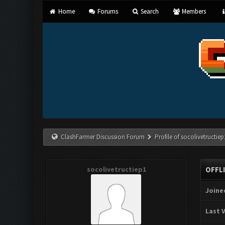
Home
Forums
Search
Members
ClashFarmer Discussion Forum
Profile of socolivetructiep
socolivetructiep1
OFFL
Joine
Last V