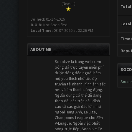
(Newbie)
Total
Joined:
01-14-2026
Total
D.O.B:
Not Specified
Local Time:
08-07-2026 at 02:26 PM
Time 
ABOUT ME
Reput
Socolive là trang web xem
bóng đá trực tuyến miễn phí
SOCO
được đông đảo người hâm
mộ yêu thích nhờ tốc độ
Socoli
truyền tải nhanh, hình ảnh sắc
nét và âm thanh sống động.
Người dùng có thể dễ dàng
theo dõi các trận cầu đỉnh
cao từ các giải đấu lớn như
Ngoại Hạng Anh, La Liga,
Champions League cho đến
V-League. Ngoài việc phát
sóng trực tiếp, Socolive TV