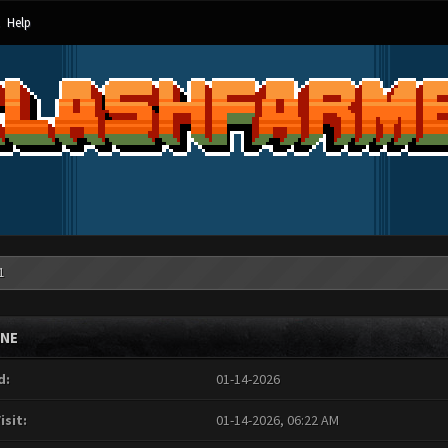
Help
1
INE
d:
01-14-2026
isit:
01-14-2026, 06:22 AM