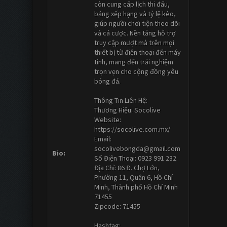
còn cung cấp lịch thi đấu,
bảng xếp hạng và tỷ lệ kèo,
giúp người chơi tiện theo dõi
và cá cược. Nền tảng hỗ trợ
truy cập mượt mà trên mọi
thiết bị từ điện thoại đến máy
tính, mang đến trải nghiệm
trọn vẹn cho cộng đồng yêu
bóng đá.
Thông Tin Liên Hệ:
Thương Hiệu: Socolive
Website:
https://socolive.com.mx/
Email:
socolivebongda@gmail.com
Bio:
Số Điện Thoại: 0923 991 232
Địa Chỉ: 86 Đ. Chợ Lớn,
Phường 11, Quận 6, Hồ Chí
Minh, Thành phố Hồ Chí Minh
71455
Zipcode: 71455
Hashtag: