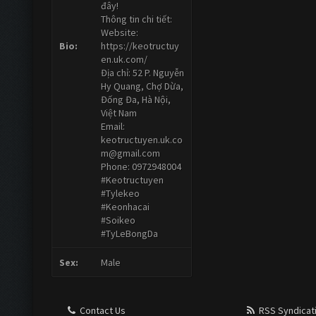
đây!
Thông tin chi tiết:
Website:
Bio:
https://keotructuy
en.uk.com/
Địa chỉ: 52 P. Nguyễn
Hy Quang, Chợ Dừa,
Đống Đa, Hà Nội,
Việt Nam
Email:
keotructuyen.uk.co
m@gmail.com
Phone: 0972948004
#Keotructuyen
#Tylekeo
#Keonhacai
#Soikeo
#TyLeBongDa
Sex:
Male
Contact Us
RSS Syndicat