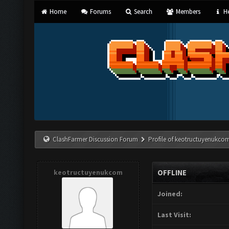
Home
Forums
Search
Members
He
ClashFarmer Discussion Forum
Profile of keotructuyenukco
keotructuyenukcom
OFFLINE
Joined:
Last Visit: