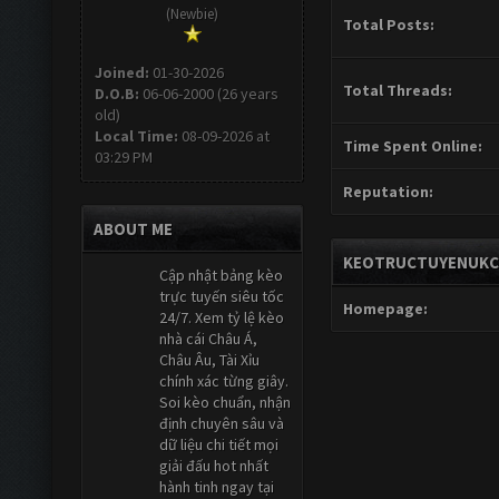
(Newbie)
Total Posts:
Joined:
01-30-2026
Total Threads:
D.O.B:
06-06-2000 (26 years
old)
Local Time:
08-09-2026 at
Time Spent Online:
03:29 PM
Reputation:
ABOUT ME
KEOTRUCTUYENUKCO
Cập nhật bảng kèo
trực tuyến siêu tốc
Homepage:
24/7. Xem tỷ lệ kèo
nhà cái Châu Á,
Châu Âu, Tài Xỉu
chính xác từng giây.
Soi kèo chuẩn, nhận
định chuyên sâu và
dữ liệu chi tiết mọi
giải đấu hot nhất
hành tinh ngay tại