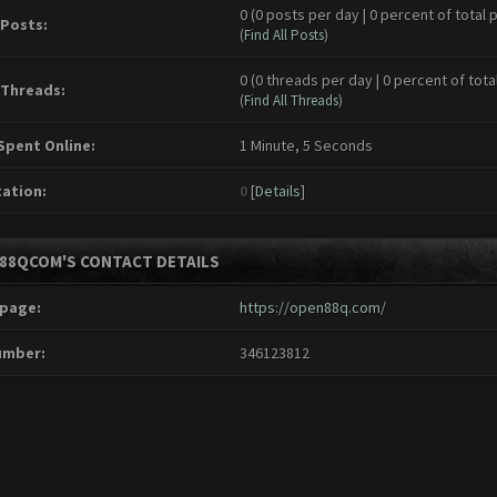
0 (0 posts per day | 0 percent of total 
 Posts:
(
Find All Posts
)
0 (0 threads per day | 0 percent of tota
 Threads:
(
Find All Threads
)
Spent Online:
1 Minute, 5 Seconds
ation:
0
[
Details
]
88QCOM'S CONTACT DETAILS
page:
https://open88q.com/
umber:
346123812