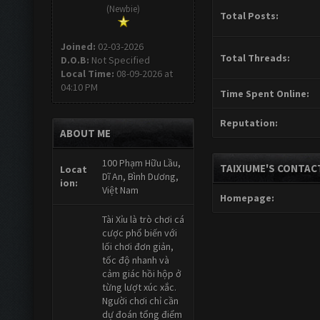
(Newbie)
Total Posts:
Joined:
02-03-2026
Total Threads:
D.O.B:
Not Specified
Local Time:
08-09-2026 at
04:10 PM
Time Spent Online:
Reputation:
ABOUT ME
100 Phạm Hữu Lầu,
TAIXIUME'S CONTAC
Locat
Dĩ An, Bình Dương,
ion:
Việt Nam
Homepage:
Tài Xỉu là trò chơi cá
cược phổ biến với
lối chơi đơn giản,
tốc độ nhanh và
cảm giác hồi hộp ở
từng lượt xúc xắc.
Người chơi chỉ cần
dự đoán tổng điểm