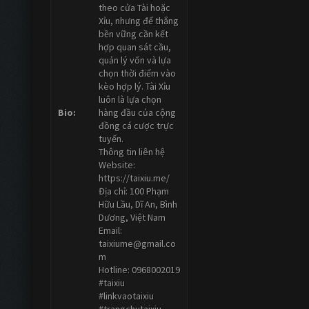
theo cửa Tài hoặc
Xỉu, nhưng để thắng
bền vững cần kết
hợp quan sát cầu,
quản lý vốn và lựa
chọn thời điểm vào
kèo hợp lý. Tài Xỉu
luôn là lựa chọn
Bio:
hàng đầu của cộng
đồng cá cược trực
tuyến.
Thông tin liên hệ
Website:
https://taixiu.me/
Địa chỉ: 100 Phạm
Hữu Lầu, Dĩ An, Bình
Dương, Việt Nam
Email:
taixiume@gmail.co
m
Hotline: 0968002019
#taixiu
#linkvaotaixiu