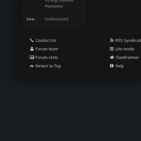
#trangchutaixiu
#taixiume
Sex:
Undisclosed
Contact Us
RSS Syndicat
Forum team
Lite mode
Forum stats
ClashFarmer
Return to Top
Help