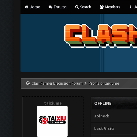
Home
Forums
Search
Members
He
ClashFarmer Discussion Forum
Profile of taixiume
taixiume
OFFLINE
Joined:
Last Visit: