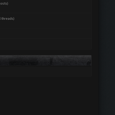
posts)
l threads)