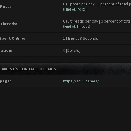
0 (0 posts per day | 0 percent of total 
 Posts:
(
Find All Posts
)
0 (0 threads per day | 0 percent of tota
 Threads:
(
Find All Threads
)
Spent Online:
1 Minute, 8 Seconds
ation:
0
[
Details
]
GAMES1'S CONTACT DETAILS
page:
https://sc88.games/