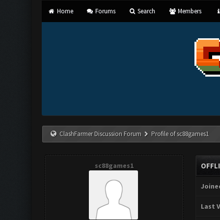
Home
Forums
Search
Members
ClashFarmer Discussion Forum
Profile of sc88games1
sc88games1
OFFL
Joine
Last V