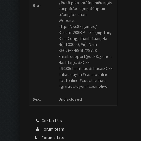
yếu tố giúp thương hiệu ngày
Bio:
càng được cộng đồng tin
tưởng lựa chọn.
Website:
https://sc88.games/
Địa chỉ: 208B P. Lê Trọng Tấn,
Định Công, Thanh Xuân, Hà
Nội 100000, Việt Nam
SĐT: (+84)961729728
Email:
support@sc88.games
Hashtags: #SC88
#SC88chinhthuc #nhacaiSC88
#nhacaiuytin #casinoonline
#betonline #cuocthethao
#giaitructuyen #casinolive
Sex:
Undisclosed
Contact Us
Forum team
Forum stats