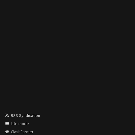
RSS Syndication
Lite mode
ClashFarmer