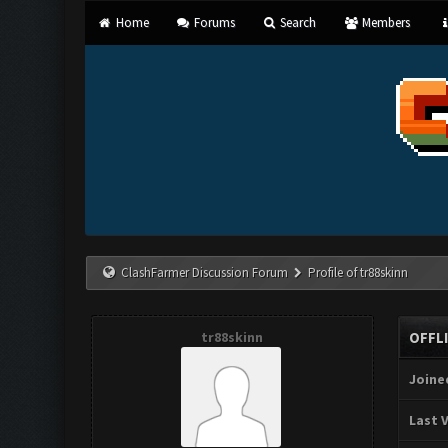
Home
Forums
Search
Members
ClashFarmer Discussion Forum
Profile of tr88skinn
tr88skinn
OFFL
Joine
Last V