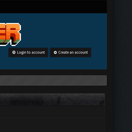
Login to account
Create an account