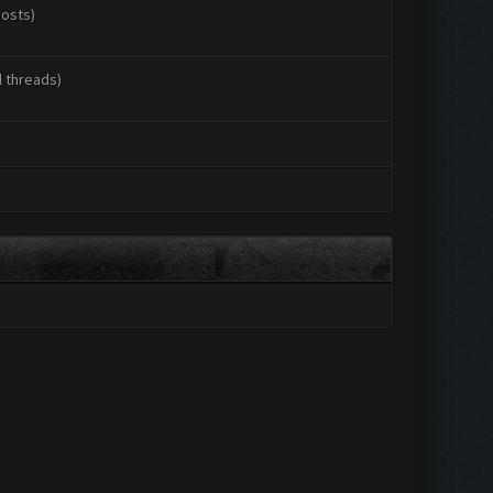
posts)
l threads)