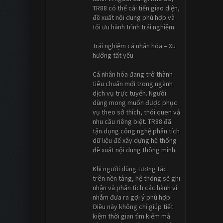
TR88 có thể cải tiến giao diện,
đề xuất nội dung phù hợp và
tối ưu hành trình trải nghiệm.
Trải nghiệm cá nhân hóa – Xu
hướng tất yếu
Cá nhân hóa đang trở thành
tiêu chuẩn mới trong ngành
dịch vụ trực tuyến. Người
dùng mong muốn được phục
vụ theo sở thích, thói quen và
nhu cầu riêng biệt. TR88 đã
tận dụng công nghệ phân tích
dữ liệu để xây dựng hệ thống
đề xuất nội dung thông minh.
Khi người dùng tương tác
trên nền tảng, hệ thống sẽ ghi
nhận và phân tích các hành vi
nhằm đưa ra gợi ý phù hợp.
Điều này không chỉ giúp tiết
kiệm thời gian tìm kiếm mà