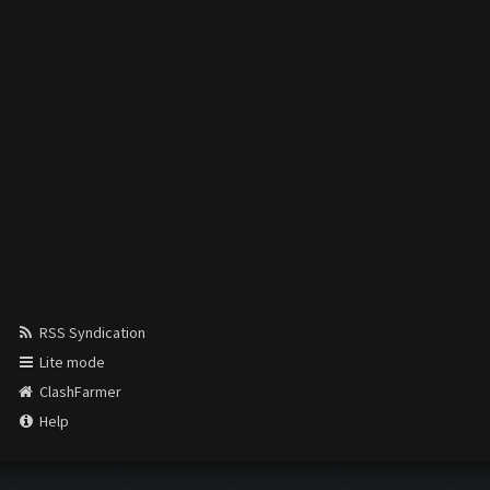
RSS Syndication
Lite mode
ClashFarmer
Help