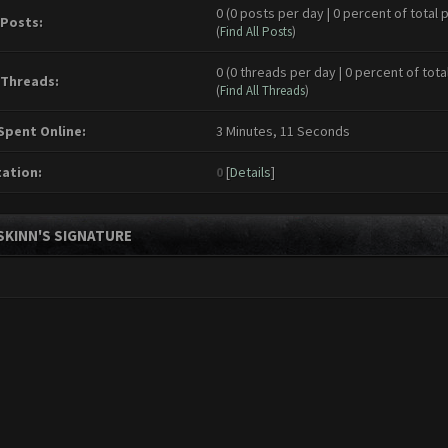
0 (0 posts per day | 0 percent of total 
 Posts:
(
Find All Posts
)
0 (0 threads per day | 0 percent of tota
 Threads:
(
Find All Threads
)
Spent Online:
3 Minutes, 11 Seconds
ation:
0
[
Details
]
SKINN'S SIGNATURE