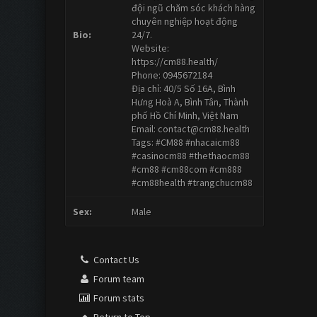
đội ngũ chăm sóc khách hàng
chuyên nghiệp hoạt động
Bio:
24/7.
Website:
https://cm88.health/
Phone: 0945672184
Địa chỉ: 40/5 Số 16A, Bình
Hưng Hoà A, Bình Tân, Thành
phố Hồ Chí Minh, Việt Nam
Email:
contact@cm88.health
Tags: #CM88 #nhacaicm88
#casinocm88 #thethaocm88
#cm88 #cm88com #cm888
#cm88health #trangchucm88
Sex:
Male
Contact Us
Forum team
Forum stats