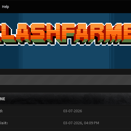
Help
INE
d:
03-07-2026
isit:
03-07-2026, 04:09 PM