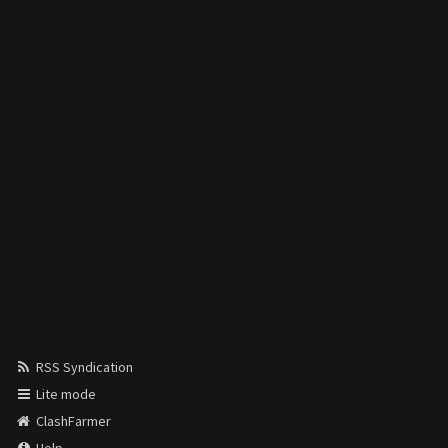
RSS Syndication
Lite mode
ClashFarmer