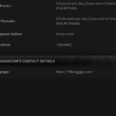
0 (0 posts per day | 0 percent of total 
 Posts:
(
Find All Posts
)
0 (0 threads per day | 0 percent of tota
 Threads:
(
Find All Threads
)
Spent Online:
54 Seconds
ation:
0
[
Details
]
NGGGGCOM'S CONTACT DETAILS
page:
https://79kingggg.com/