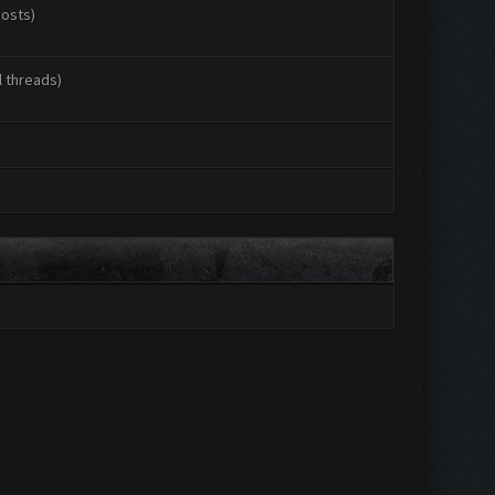
posts)
l threads)