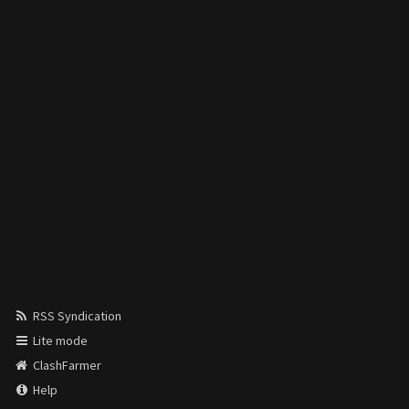
RSS Syndication
Lite mode
ClashFarmer
Help